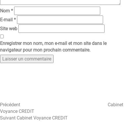
Nom
*
E-mail
*
Site web
Enregistrer mon nom, mon e-mail et mon site dans le
navigateur pour mon prochain commentaire.
Navigation
Article
précédent
de
l’article
Précédent
Cabinet
Voyance CREDIT
Article
Suivant
Cabinet Voyance CREDIT
suivant