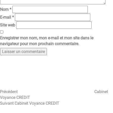
Nom
*
E-mail
*
Site web
Enregistrer mon nom, mon e-mail et mon site dans le
navigateur pour mon prochain commentaire.
Navigation
Article
précédent
de
l’article
Précédent
Cabinet
Voyance CREDIT
Article
Suivant
Cabinet Voyance CREDIT
suivant