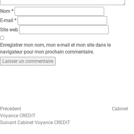
Nom
*
E-mail
*
Site web
Enregistrer mon nom, mon e-mail et mon site dans le
navigateur pour mon prochain commentaire.
Navigation
Article
précédent
de
l’article
Précédent
Cabinet
Voyance CREDIT
Article
Suivant
Cabinet Voyance CREDIT
suivant