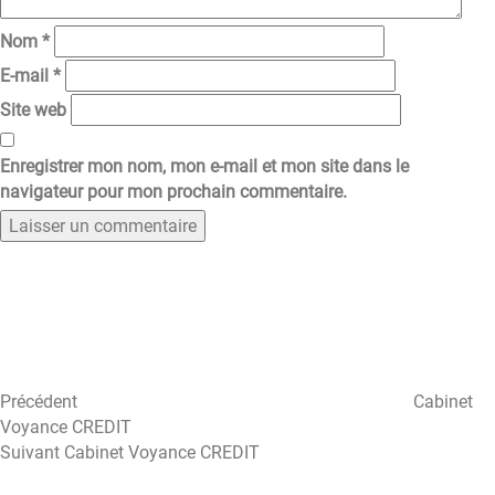
Nom
*
E-mail
*
Site web
Enregistrer mon nom, mon e-mail et mon site dans le
navigateur pour mon prochain commentaire.
Navigation
Article
précédent
de
l’article
Précédent
Cabinet
Voyance CREDIT
Article
Suivant
Cabinet Voyance CREDIT
suivant