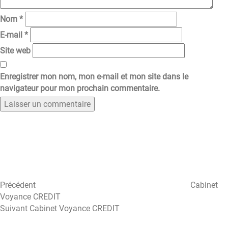
Nom
*
E-mail
*
Site web
Enregistrer mon nom, mon e-mail et mon site dans le
navigateur pour mon prochain commentaire.
Navigation
Article
précédent
de
l’article
Précédent
Cabinet
Voyance CREDIT
Article
Suivant
Cabinet Voyance CREDIT
suivant