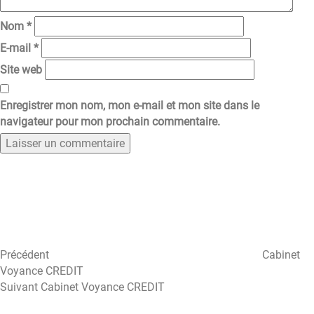
Nom
*
E-mail
*
Site web
Enregistrer mon nom, mon e-mail et mon site dans le
navigateur pour mon prochain commentaire.
Navigation
Article
précédent
de
l’article
Précédent
Cabinet
Voyance CREDIT
Article
Suivant
Cabinet Voyance CREDIT
suivant