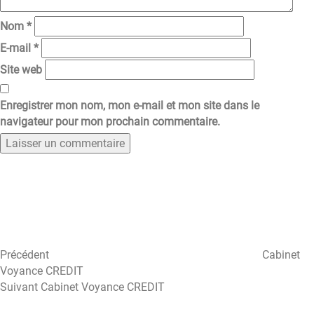
Nom
*
E-mail
*
Site web
Enregistrer mon nom, mon e-mail et mon site dans le
navigateur pour mon prochain commentaire.
Navigation
Article
précédent
de
l’article
Précédent
Cabinet
Voyance CREDIT
Article
Suivant
Cabinet Voyance CREDIT
suivant