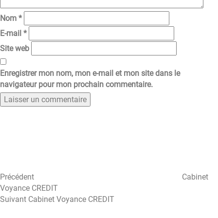
Nom
*
E-mail
*
Site web
Enregistrer mon nom, mon e-mail et mon site dans le
navigateur pour mon prochain commentaire.
Navigation
Article
précédent
de
l’article
Précédent
Cabinet
Voyance CREDIT
Article
Suivant
Cabinet Voyance CREDIT
suivant