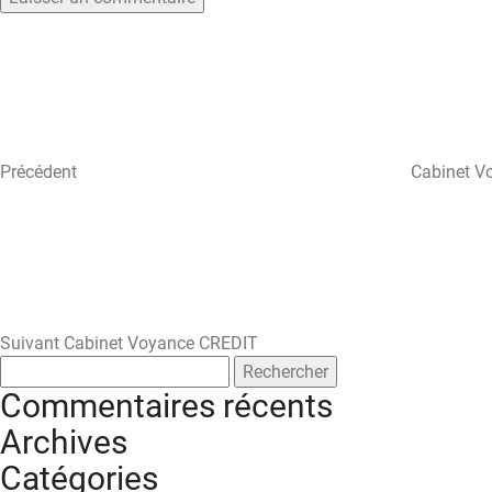
Navigation
Article
précédent
de
l’article
Précédent
Cabinet V
Article
suivant
Suivant
Cabinet Voyance CREDIT
Rechercher :
Commentaires récents
Archives
Catégories