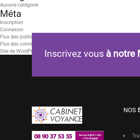
Aucune catégorie
Méta
Inscription
Connexion
Flux des publications
Flux des commentaires
Site de WordPress-FR
Inscrivez vous
à notre 
NOS
Tra