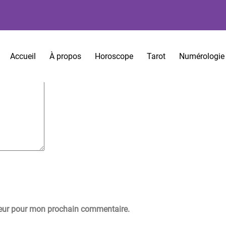
es sont indiqués avec
*
Accueil
À propos
Horoscope
Tarot
Numérologie
teur pour mon prochain commentaire.