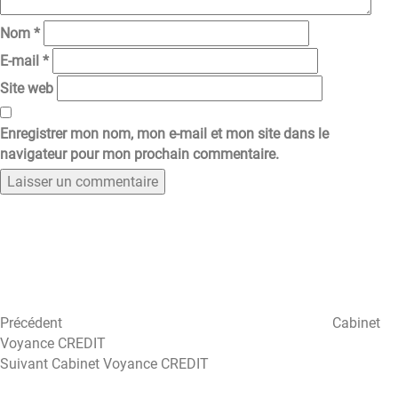
Nom
*
E-mail
*
Site web
Enregistrer mon nom, mon e-mail et mon site dans le
navigateur pour mon prochain commentaire.
Navigation
Article
précédent
de
l’article
Précédent
Cabinet
Voyance CREDIT
Article
Suivant
Cabinet Voyance CREDIT
suivant