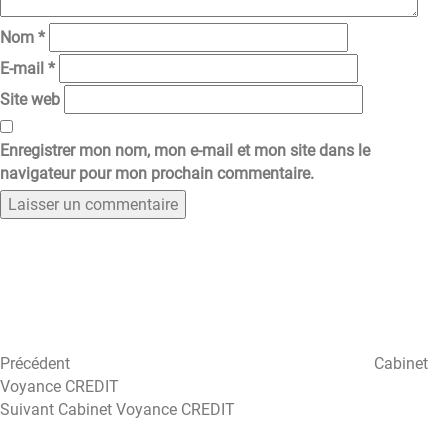
Nom
*
E-mail
*
Site web
Enregistrer mon nom, mon e-mail et mon site dans le
navigateur pour mon prochain commentaire.
Navigation
Article
précédent
de
l’article
Précédent
Cabinet
Voyance CREDIT
Article
Suivant
Cabinet Voyance CREDIT
suivant