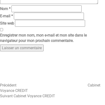
Nom
*
E-mail
*
Site web
Enregistrer mon nom, mon e-mail et mon site dans le
navigateur pour mon prochain commentaire.
Navigation
Article
précédent
de
l’article
Précédent
Cabinet
Voyance CREDIT
Article
Suivant
Cabinet Voyance CREDIT
suivant