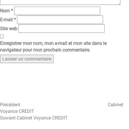
Nom
*
E-mail
*
Site web
Enregistrer mon nom, mon e-mail et mon site dans le
navigateur pour mon prochain commentaire.
Navigation
Article
précédent
de
l’article
Précédent
Cabinet
Voyance CREDIT
Article
Suivant
Cabinet Voyance CREDIT
suivant