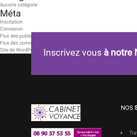
Aucune catégorie
Méta
Inscription
Connexion
Flux des publications
Flux des commentaires
Site de WordPress-FR
Inscrivez vous
à notre 
NOS
Tra