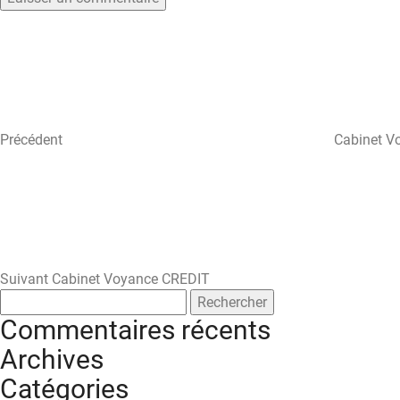
Navigation
Article
précédent
de
l’article
Précédent
Cabinet V
Article
suivant
Suivant
Cabinet Voyance CREDIT
Rechercher :
Commentaires récents
Archives
Catégories