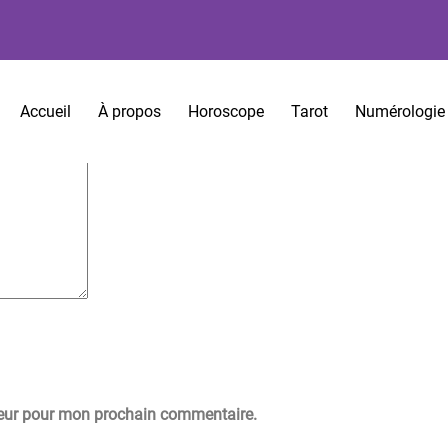
es sont indiqués avec
*
Accueil
À propos
Horoscope
Tarot
Numérologie
teur pour mon prochain commentaire.