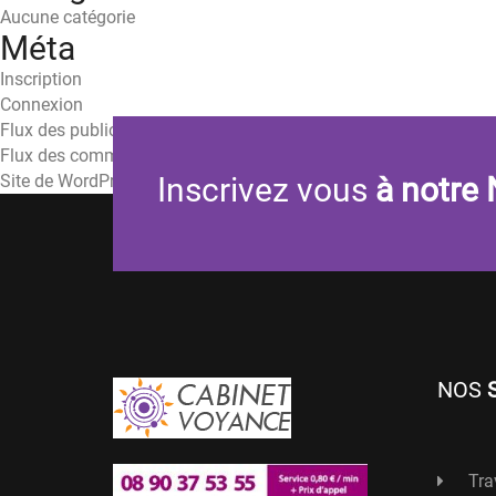
Aucune catégorie
Méta
Inscription
Connexion
Flux des publications
Flux des commentaires
Site de WordPress-FR
Inscrivez vous
à notre 
NOS
Tra