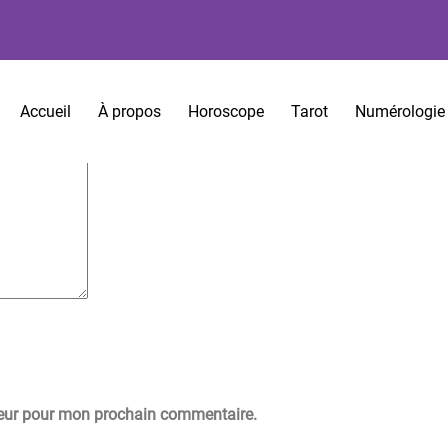
es sont indiqués avec
*
Accueil
À propos
Horoscope
Tarot
Numérologie
teur pour mon prochain commentaire.