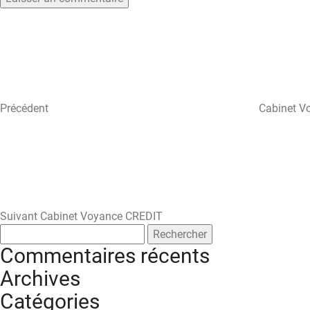
Navigation
Article
précédent
de
l’article
Précédent
Cabinet V
Article
suivant
Suivant
Cabinet Voyance CREDIT
Rechercher :
Commentaires récents
Archives
Catégories