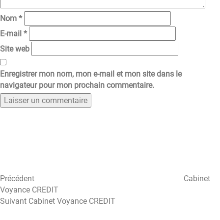
Nom
*
E-mail
*
Site web
Enregistrer mon nom, mon e-mail et mon site dans le
navigateur pour mon prochain commentaire.
Navigation
Article
précédent
de
l’article
Précédent
Cabinet
Voyance CREDIT
Article
Suivant
Cabinet Voyance CREDIT
suivant