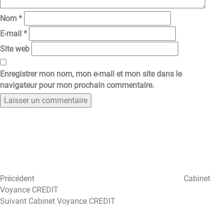
Nom
*
E-mail
*
Site web
Enregistrer mon nom, mon e-mail et mon site dans le
navigateur pour mon prochain commentaire.
Navigation
Article
précédent
de
l’article
Précédent
Cabinet
Voyance CREDIT
Article
Suivant
Cabinet Voyance CREDIT
suivant