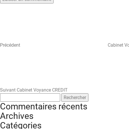
Navigation
Article
précédent
de
l’article
Précédent
Cabinet V
Article
suivant
Suivant
Cabinet Voyance CREDIT
Rechercher :
Commentaires récents
Archives
Catégories