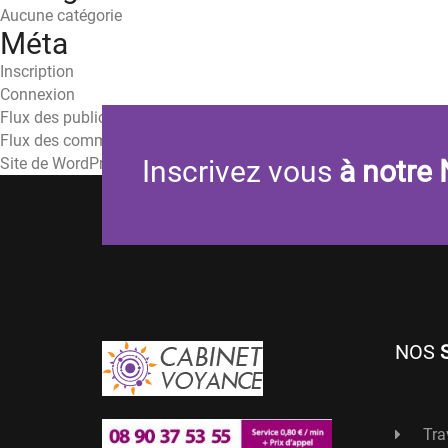
Aucune catégorie
Méta
Inscription
Connexion
Flux des publications
Flux des commentaires
Site de WordPress-FR
Inscrivez vous
à notre 
NOS
Tra