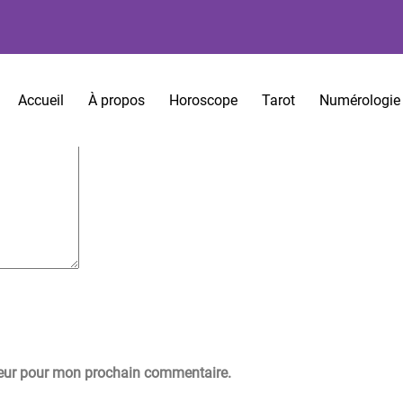
es sont indiqués avec
*
Accueil
À propos
Horoscope
Tarot
Numérologie
teur pour mon prochain commentaire.