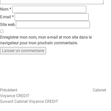
Nom
*
E-mail
*
Site web
Enregistrer mon nom, mon e-mail et mon site dans le
navigateur pour mon prochain commentaire.
Navigation
Article
précédent
de
l’article
Précédent
Cabinet
Voyance CREDIT
Article
Suivant
Cabinet Voyance CREDIT
suivant