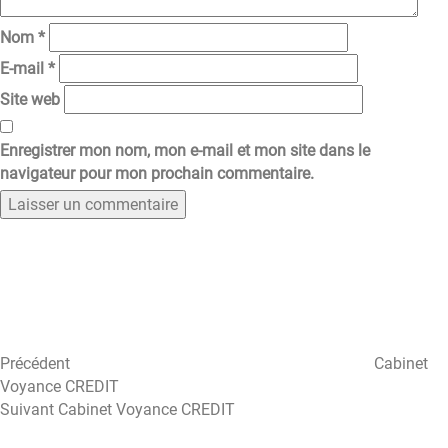
Nom
*
E-mail
*
Site web
Enregistrer mon nom, mon e-mail et mon site dans le
navigateur pour mon prochain commentaire.
Navigation
Article
précédent
de
l’article
Précédent
Cabinet
Voyance CREDIT
Article
Suivant
Cabinet Voyance CREDIT
suivant