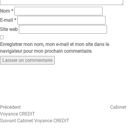
Nom
*
E-mail
*
Site web
Enregistrer mon nom, mon e-mail et mon site dans le
navigateur pour mon prochain commentaire.
Navigation
Article
précédent
de
l’article
Précédent
Cabinet
Voyance CREDIT
Article
Suivant
Cabinet Voyance CREDIT
suivant