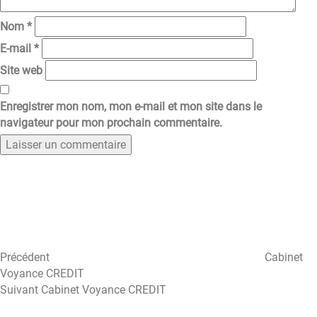
Nom
*
E-mail
*
Site web
Enregistrer mon nom, mon e-mail et mon site dans le
navigateur pour mon prochain commentaire.
Navigation
Article
précédent
de
l’article
Précédent
Cabinet
Voyance CREDIT
Article
Suivant
Cabinet Voyance CREDIT
suivant