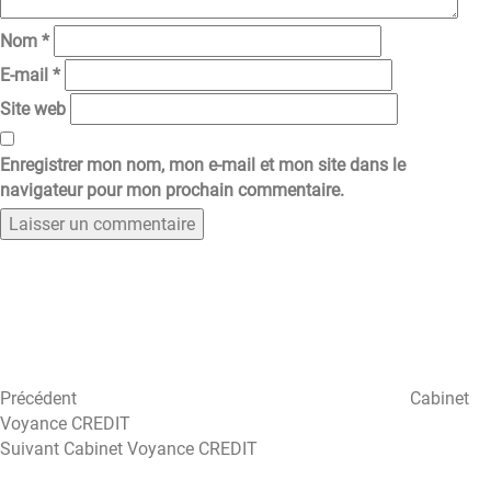
Nom
*
E-mail
*
Site web
Enregistrer mon nom, mon e-mail et mon site dans le
navigateur pour mon prochain commentaire.
Navigation
Article
précédent
de
l’article
Précédent
Cabinet
Voyance CREDIT
Article
Suivant
Cabinet Voyance CREDIT
suivant