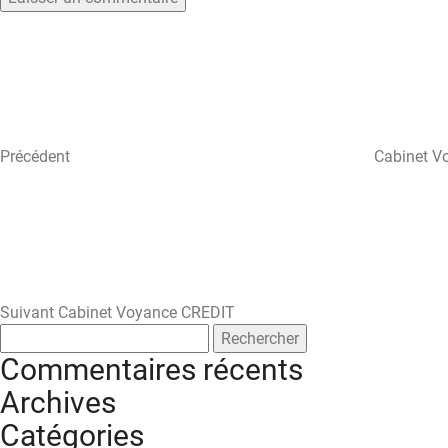
Navigation
Article
précédent
de
l’article
Précédent
Cabinet V
Article
suivant
Suivant
Cabinet Voyance CREDIT
Rechercher :
Commentaires récents
Archives
Catégories