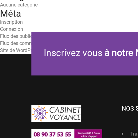
Aucune catégorie
Méta
Inscription
Connexion
Flux des publications
Flux des commentaires
Site de WordPress-FR
Inscrivez vous
à notre 
NOS
Tra