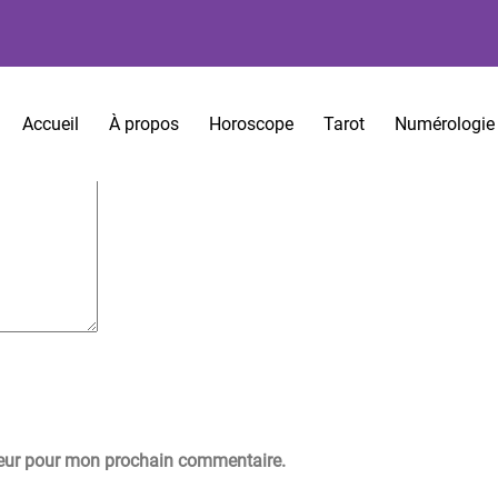
es sont indiqués avec
*
Accueil
À propos
Horoscope
Tarot
Numérologie
teur pour mon prochain commentaire.