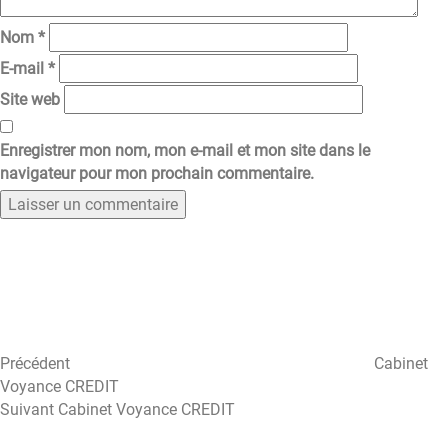
Nom
*
E-mail
*
Site web
Enregistrer mon nom, mon e-mail et mon site dans le
navigateur pour mon prochain commentaire.
Navigation
Article
précédent
de
l’article
Précédent
Cabinet
Voyance CREDIT
Article
Suivant
Cabinet Voyance CREDIT
suivant