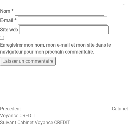
Nom
*
E-mail
*
Site web
Enregistrer mon nom, mon e-mail et mon site dans le
navigateur pour mon prochain commentaire.
Navigation
Article
précédent
de
l’article
Précédent
Cabinet
Voyance CREDIT
Article
Suivant
Cabinet Voyance CREDIT
suivant