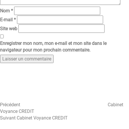
Nom
*
E-mail
*
Site web
Enregistrer mon nom, mon e-mail et mon site dans le
navigateur pour mon prochain commentaire.
Navigation
Article
précédent
de
l’article
Précédent
Cabinet
Voyance CREDIT
Article
Suivant
Cabinet Voyance CREDIT
suivant