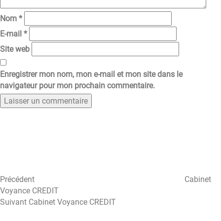
Nom
*
E-mail
*
Site web
Enregistrer mon nom, mon e-mail et mon site dans le
navigateur pour mon prochain commentaire.
Navigation
Article
précédent
de
l’article
Précédent
Cabinet
Voyance CREDIT
Article
Suivant
Cabinet Voyance CREDIT
suivant