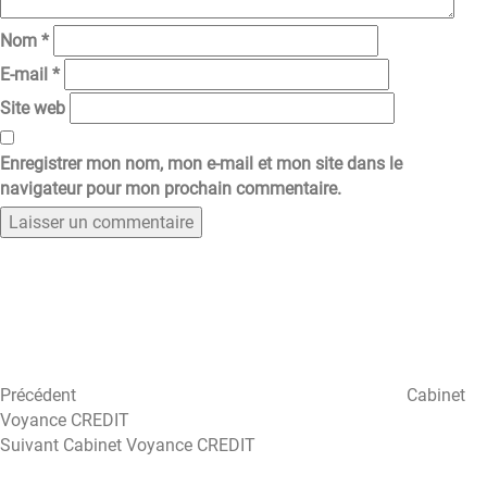
Nom
*
E-mail
*
Site web
Enregistrer mon nom, mon e-mail et mon site dans le
navigateur pour mon prochain commentaire.
Navigation
Article
précédent
de
l’article
Précédent
Cabinet
Voyance CREDIT
Article
Suivant
Cabinet Voyance CREDIT
suivant