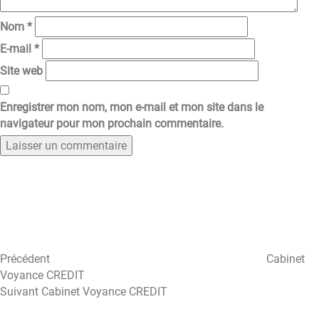
Nom
*
E-mail
*
Site web
Enregistrer mon nom, mon e-mail et mon site dans le
navigateur pour mon prochain commentaire.
Navigation
Article
précédent
de
l’article
Précédent
Cabinet
Voyance CREDIT
Article
Suivant
Cabinet Voyance CREDIT
suivant