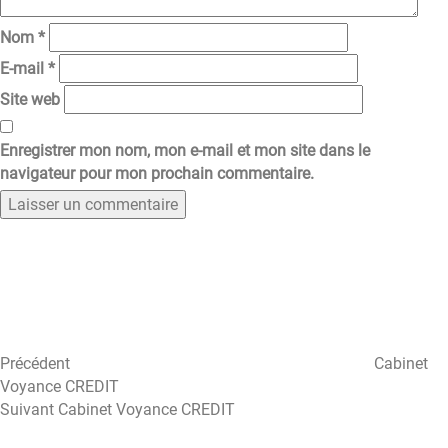
Nom
*
E-mail
*
Site web
Enregistrer mon nom, mon e-mail et mon site dans le
navigateur pour mon prochain commentaire.
Navigation
Article
précédent
de
l’article
Précédent
Cabinet
Voyance CREDIT
Article
Suivant
Cabinet Voyance CREDIT
suivant