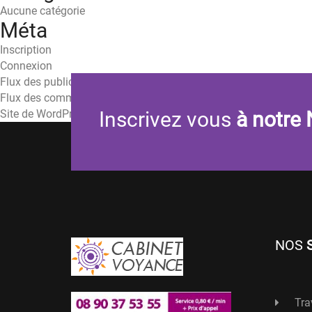
Aucune catégorie
Méta
Inscription
Connexion
Flux des publications
Flux des commentaires
Site de WordPress-FR
Inscrivez vous
à notre 
NOS
Tra