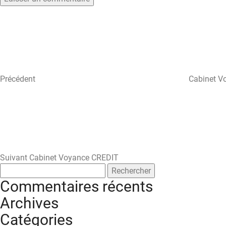
Navigation
Article
précédent
de
l’article
Précédent
Cabinet V
Article
suivant
Suivant
Cabinet Voyance CREDIT
Rechercher :
Commentaires récents
Archives
Catégories