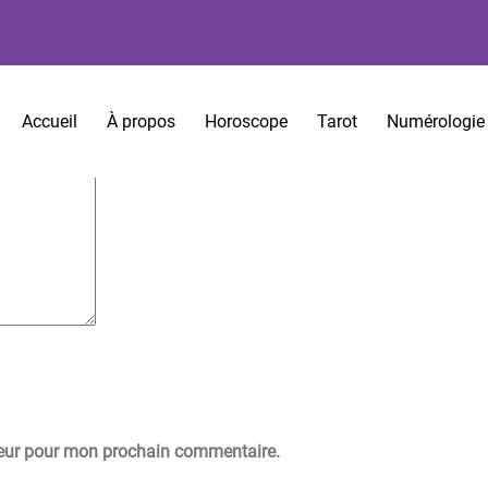
es sont indiqués avec
*
Accueil
À propos
Horoscope
Tarot
Numérologie
teur pour mon prochain commentaire.