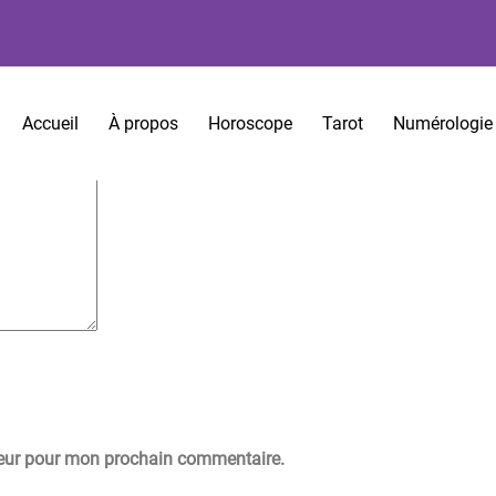
es sont indiqués avec
*
Accueil
À propos
Horoscope
Tarot
Numérologie
teur pour mon prochain commentaire.