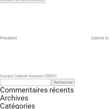
Navigation
Article
précédent
de
l’article
Précédent
Cabinet V
Article
suivant
Suivant
Cabinet Voyance CREDIT
Rechercher :
Commentaires récents
Archives
Catégories