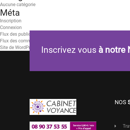
Aucune catégorie
Méta
Inscription
Connexion
Flux des publications
Flux des commentaires
Site de WordPress-FR
Inscrivez vous
à notre 
NOS
Tra