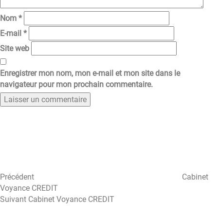
Nom
*
E-mail
*
Site web
Enregistrer mon nom, mon e-mail et mon site dans le
navigateur pour mon prochain commentaire.
Navigation
Article
précédent
de
l’article
Précédent
Cabinet
Voyance CREDIT
Article
Suivant
Cabinet Voyance CREDIT
suivant