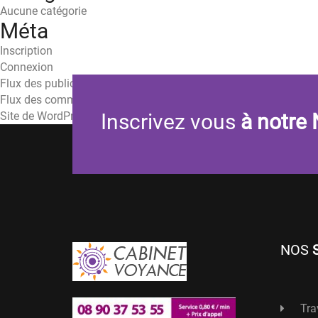
Aucune catégorie
Méta
Inscription
Connexion
Flux des publications
Flux des commentaires
Site de WordPress-FR
Inscrivez vous
à notre 
NOS
Tra