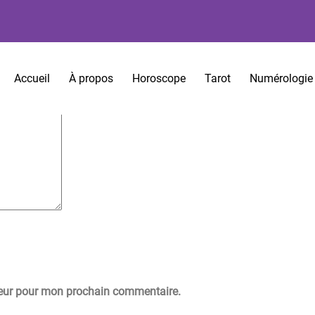
es sont indiqués avec
*
Accueil
À propos
Horoscope
Tarot
Numérologie
teur pour mon prochain commentaire.