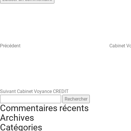
Navigation
Article
précédent
de
l’article
Précédent
Cabinet V
Article
suivant
Suivant
Cabinet Voyance CREDIT
Rechercher :
Commentaires récents
Archives
Catégories