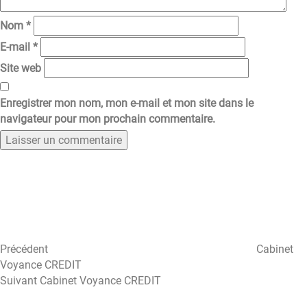
Nom
*
E-mail
*
Site web
Enregistrer mon nom, mon e-mail et mon site dans le
navigateur pour mon prochain commentaire.
Navigation
Article
précédent
de
l’article
Précédent
Cabinet
Voyance CREDIT
Article
Suivant
Cabinet Voyance CREDIT
suivant