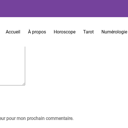
es sont indiqués avec
*
Accueil
À propos
Horoscope
Tarot
Numérologie
teur pour mon prochain commentaire.