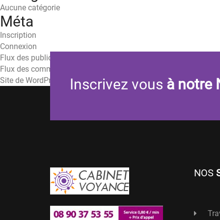
Aucune catégorie
Méta
Inscription
Connexion
Flux des publications
Flux des commentaires
Site de WordPress-FR
Inscrivez vous
à notre 
NOS
Tra