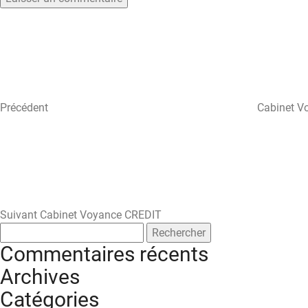
Navigation
Article
précédent
de
l’article
Précédent
Cabinet V
Article
suivant
Suivant
Cabinet Voyance CREDIT
Rechercher :
Commentaires récents
Archives
Catégories