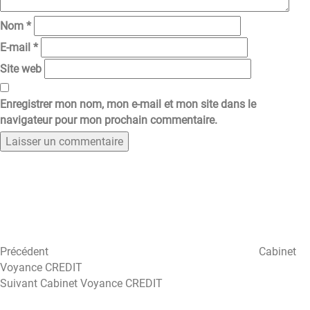
Nom
*
E-mail
*
Site web
Enregistrer mon nom, mon e-mail et mon site dans le
navigateur pour mon prochain commentaire.
Navigation
Article
précédent
de
l’article
Précédent
Cabinet
Voyance CREDIT
Article
Suivant
Cabinet Voyance CREDIT
suivant