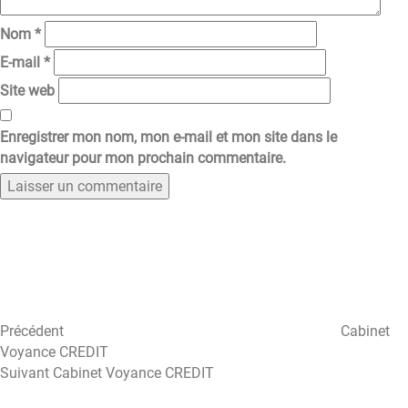
Nom
*
E-mail
*
Site web
Enregistrer mon nom, mon e-mail et mon site dans le
navigateur pour mon prochain commentaire.
Navigation
Article
précédent
de
l’article
Précédent
Cabinet
Voyance CREDIT
Article
Suivant
Cabinet Voyance CREDIT
suivant